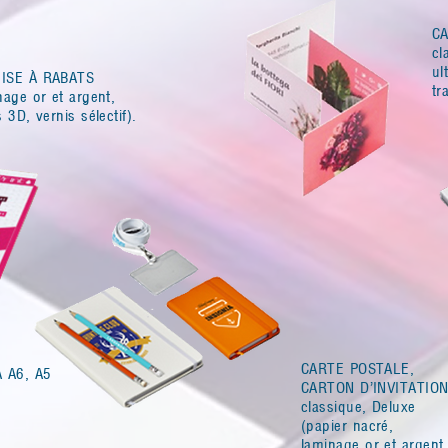
CA
cl
ul
ISE À RABATS
tr
nage or et argent,
s 3D, vernis sélectif).
CARTE POSTALE,
 A6, A5
CARTON D’INVITATIO
classique, Deluxe
(papier nacré,
laminage or et argent,