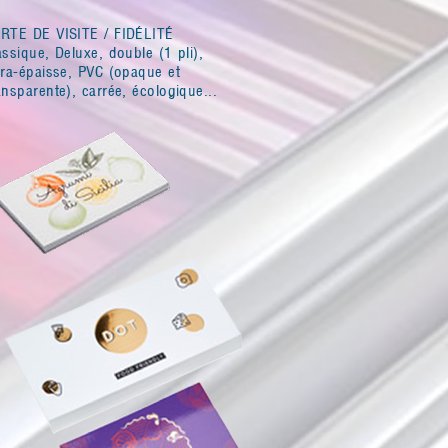
RTE DE VISITE / FIDÉLITÉ
assique, Deluxe, double (1 pli),
tra-épaisse, PVC (opaque et
ansparente), carrée, écologique...
N