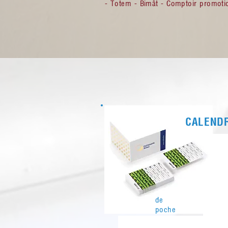
-
Totem - Bimât - Comptoir promotio
CALEND
de
poche