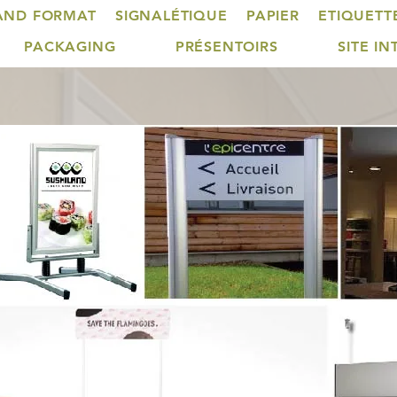
AND FORMAT
SIGNALÉTIQUE
PAPIER
ETIQUETT
PACKAGING
PRÉSENTOIRS
SITE I
double face - Drapeau mural double face - Chevalet de bureau - Por
te-documents ...