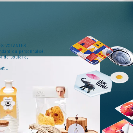
ES VOLANTES
ndard ou personnalisé,
t de bouteille,
et...