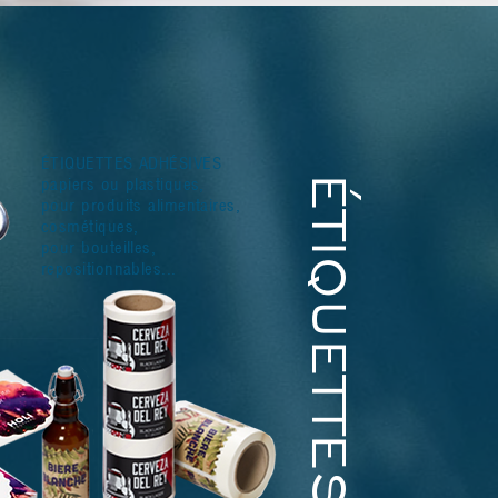
ÉTIQUETTES ADHÉSIVES
papiers ou plastiques,
ÉTIQUETTES
pour produits alimentaires,
cosmétiques,
pour bouteilles,
repositionnables...