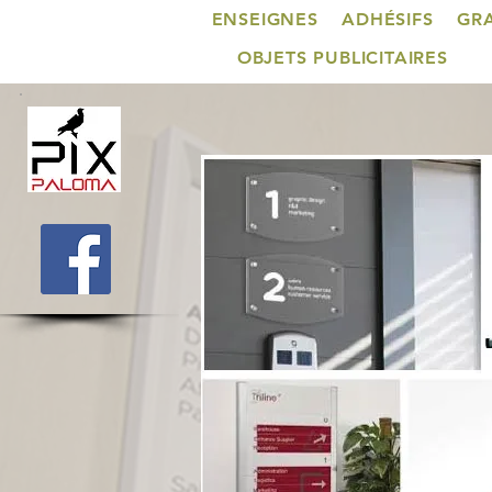
ENSEIGNES
ADHÉSIFS
GR
OBJETS PUBLICITAIRES
Plaque de porte - Suspension plafond 
affiche sur pied - Menu board - Por