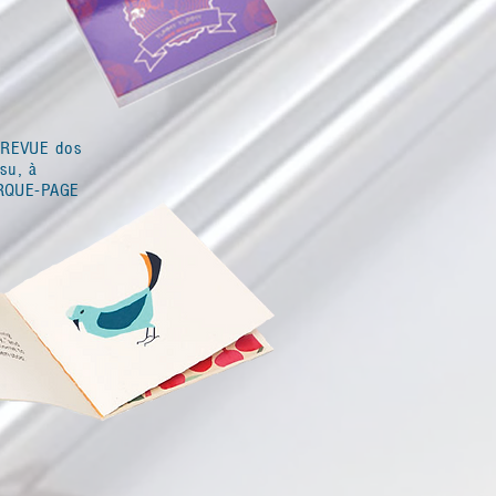
 REVUE dos
su, à
ARQUE-PAGE