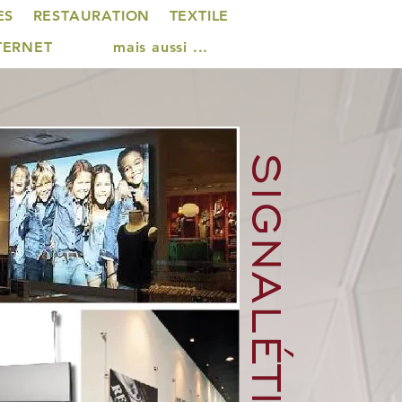
ES
RESTAURATION
TEXTILE
NTERNET
mais aussi ...
SIGNALÉTIQUE
te-affiche plexi - Cadreclic - Porte-