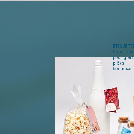
ÉTIQUETT
format sta
pour goulo
pliées,
ferme-sach