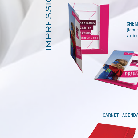
IMPRESSION
CHEM
(lami
verni
CARNET, AGENDA